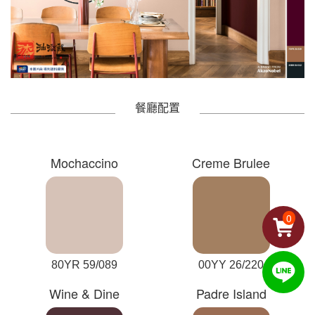
餐廳配置
Mochaccino
Creme Brulee
0
80YR 59/089
00YY 26/220
Wine & Dine
Padre Island