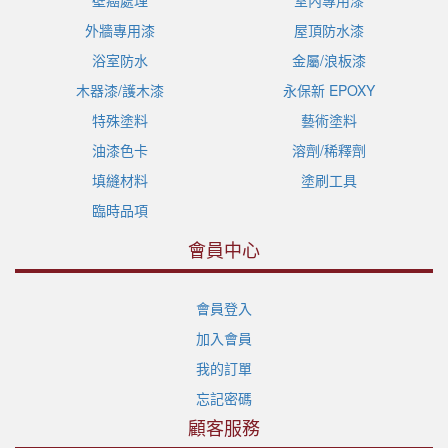
外牆專用漆
屋頂防水漆
浴室防水
金屬/浪板漆
木器漆/護木漆
永保新 EPOXY
特殊塗料
藝術塗料
油漆色卡
溶劑/稀釋劑
填縫材料
塗刷工具
臨時品項
會員中心
會員登入
加入會員
我的訂單
忘記密碼
顧客服務