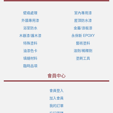
壁癌處理
室內專用漆
外牆專用漆
屋頂防水漆
浴室防水
金屬/浪板漆
木器漆/護木漆
永保新 EPOXY
特殊塗料
藝術塗料
油漆色卡
溶劑/稀釋劑
填縫材料
塗刷工具
臨時品項
會員中心
會員登入
加入會員
我的訂單