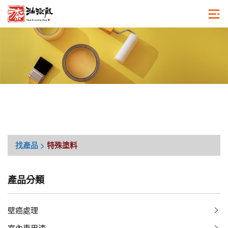
找產品 >
特殊塗料
產品分類
壁癌處理
室內專用漆