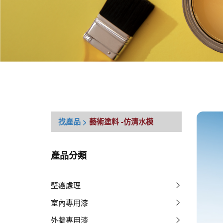
找產品 >
藝術塗料
-仿清水模
產品分類
壁癌處理
室內專用漆
外牆專用漆