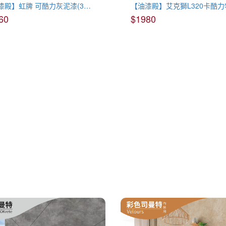
【油漆殿】虹牌 可酷力灰泥漆(3罐組)
60
$1980