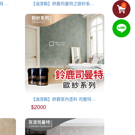
【油漆殿】艾克獅L320卡酷力特 仿清水模藝術漆(水性)
【油漆殿】鈴鹿司曼特之歐紗系列 專用磨紗盤
0
【油漆殿】鈴鹿室內塗料 司曼特之歐紗系列(8色)
$2000