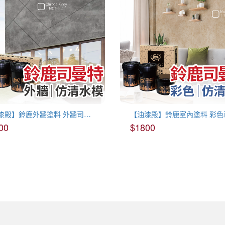
【油漆殿】鈴鹿外牆塗料 外牆司曼特(3色)
00
$1800