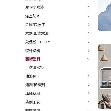
屋頂防水漆
浴室防水
金屬/浪板漆
木器漆/護木漆
永保新 EPOXY
特殊塗料
藝術塗料
仿清水模
油漆色卡
溶劑/稀釋劑
填縫材料
塗刷工具
臨時品項