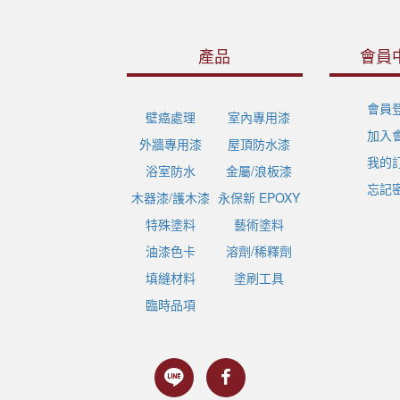
產品
會員
會員
壁癌處理
室內專用漆
加入
外牆專用漆
屋頂防水漆
我的
浴室防水
金屬/浪板漆
忘記
木器漆/護木漆
永保新 EPOXY
特殊塗料
藝術塗料
油漆色卡
溶劑/稀釋劑
填縫材料
塗刷工具
臨時品項