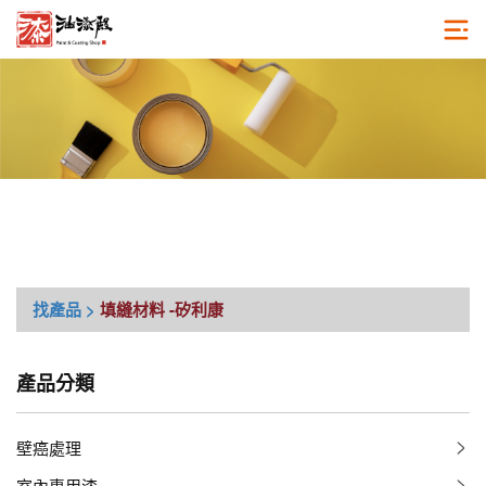
找產品 >
填縫材料
-矽利康
產品分類
壁癌處理
室內專用漆