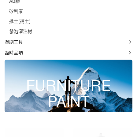
AB膠
矽利康
批土(補土)
發泡灌注材
塗刷工具
臨時品項
FURNITURE
PAINT
矽利康