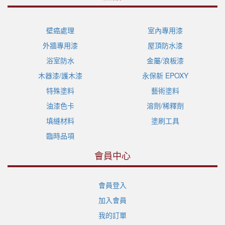
壁癌處理
室內專用漆
外牆專用漆
屋頂防水漆
浴室防水
金屬/浪板漆
木器漆/護木漆
永保新 EPOXY
特殊塗料
藝術塗料
油漆色卡
溶劑/稀釋劑
填縫材料
塗刷工具
臨時品項
會員中心
會員登入
加入會員
我的訂單