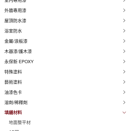
外牆專用漆
屋頂防水漆
浴室防水
金屬/浪板漆
木器漆/護木漆
永保新 EPOXY
特殊塗料
藝術塗料
油漆色卡
溶劑/稀釋劑
填縫材料
地面整平材