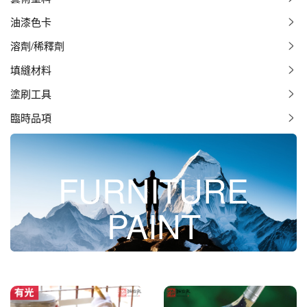
油漆色卡
溶劑/稀釋劑
填縫材料
塗刷工具
臨時品項
FURNITURE
PAINT
調合漆