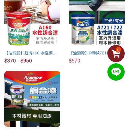
0
【油漆殿】虹牌160 水性調合漆
【油漆殿】得利A721平光 A722有光 水性調合漆(請備註有光平光)
$370 - $950
$570