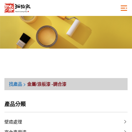
找產品 >
金屬/浪板漆
-調合漆
產品分類
壁癌處理
室內專用漆