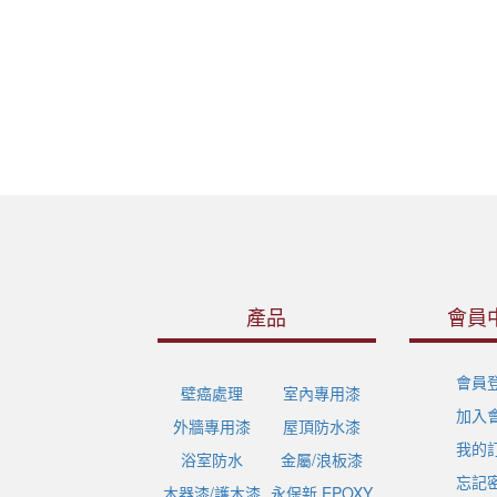
產品
會員
會員
壁癌處理
室內專用漆
加入
外牆專用漆
屋頂防水漆
我的
浴室防水
金屬/浪板漆
忘記
木器漆/護木漆
永保新 EPOXY