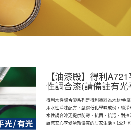
【油漆殿】得利A721平
性調合漆(請備註有光
得利水性調合漆系列是得利塗料為木材/金
用水性淨味配方，嚴選低化學味成份，純淨
水性調合漆更提供防霉、抗菌、抗污、耐擦
讓您安心享受清新優質的居家生活。1公升可塗