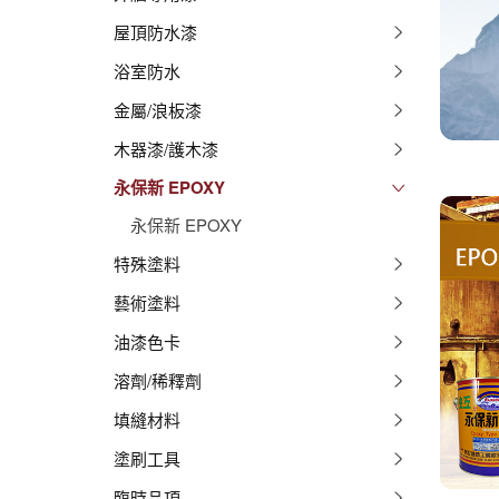
屋頂防水漆
浴室防水
金屬/浪板漆
木器漆/護木漆
永保新 EPOXY
永保新 EPOXY
特殊塗料
藝術塗料
油漆色卡
溶劑/稀釋劑
填縫材料
塗刷工具
臨時品項