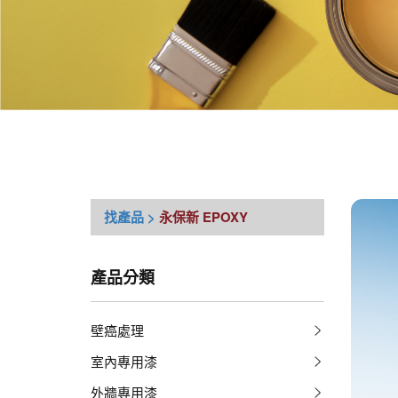
找產品 >
永保新 EPOXY
產品分類
壁癌處理
室內專用漆
外牆專用漆