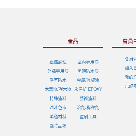
產品
會員
會員
壁癌處理
室內專用漆
加入
外牆專用漆
屋頂防水漆
我的
浴室防水
金屬/浪板漆
忘記
木器漆/護木漆
永保新 EPOXY
特殊塗料
藝術塗料
油漆色卡
溶劑/稀釋劑
填縫材料
塗刷工具
臨時品項