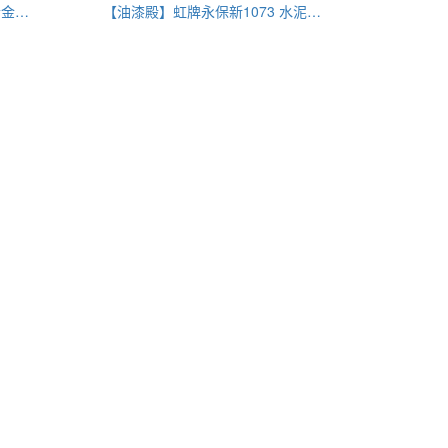
【油漆殿】虹牌永保新1020 合金底漆
【油漆殿】虹牌永保新1073 水泥底漆