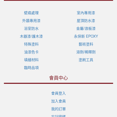
壁癌處理
室內專用漆
外牆專用漆
屋頂防水漆
浴室防水
金屬/浪板漆
木器漆/護木漆
永保新 EPOXY
特殊塗料
藝術塗料
油漆色卡
溶劑/稀釋劑
填縫材料
塗刷工具
臨時品項
會員中心
會員登入
加入會員
我的訂單
忘記密碼