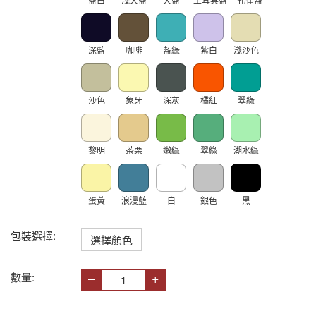
藍白
淺天藍
天藍
土耳其藍
孔雀藍
深藍
咖啡
藍綠
紫白
淺沙色
沙色
象牙
深灰
橘紅
翠綠
黎明
茶栗
嫩綠
翠綠
湖水綠
蛋黃
浪漫藍
白
銀色
黑
包裝選擇:
選擇顏色
–
+
數量: