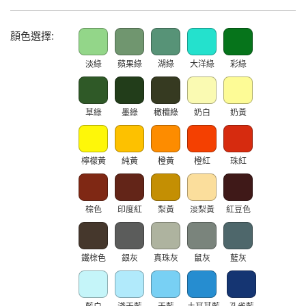
顏色選擇:
淡綠
蘋果綠
湖綠
大洋綠
彩綠
草綠
墨綠
橄欖綠
奶白
奶黃
檸檬黃
純黃
橙黃
橙紅
珠紅
棕色
印度紅
梨黃
淡梨黃
紅豆色
鐵棕色
銀灰
真珠灰
鼠灰
藍灰