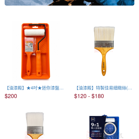
塗刷工具
【油漆殿】★4吋★迷你漆盤套組
【油漆殿】特製佳易細緻絲(台灣製造)
$200
$120 - $180