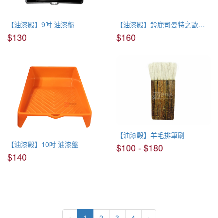
【油漆殿】9吋 油漆盤
【油漆殿】鈴鹿司曼特之歐紗系列 專用磨紗盤
$130
$160
【油漆殿】羊毛排筆刷
【油漆殿】10吋 油漆盤
$100 - $180
$140
‹
1
2
3
4
›