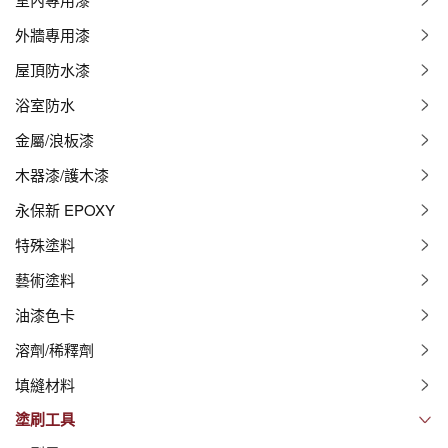
外牆專用漆
屋頂防水漆
浴室防水
金屬/浪板漆
木器漆/護木漆
永保新 EPOXY
特殊塗料
藝術塗料
油漆色卡
溶劑/稀釋劑
填縫材料
塗刷工具