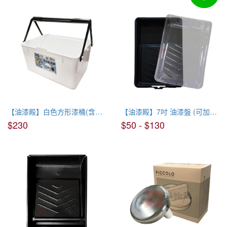
【油漆殿】白色方形漆桶(含網子)
【油漆殿】7吋 油漆盤 (可加選替換盤)
$230
$50 - $130