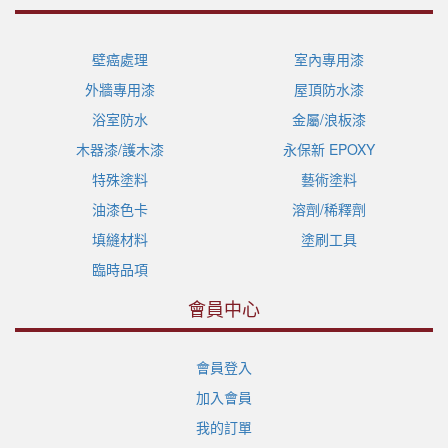
壁癌處理
室內專用漆
外牆專用漆
屋頂防水漆
浴室防水
金屬/浪板漆
木器漆/護木漆
永保新 EPOXY
特殊塗料
藝術塗料
油漆色卡
溶劑/稀釋劑
填縫材料
塗刷工具
臨時品項
會員中心
會員登入
加入會員
我的訂單