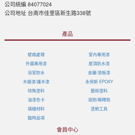
公司統編 84077024
公司地址 台南市佳里區新生路338號
產品
壁癌處理
室內專用漆
外牆專用漆
屋頂防水漆
浴室防水
金屬/浪板漆
木器漆/護木漆
永保新 EPOXY
特殊塗料
藝術塗料
油漆色卡
溶劑/稀釋劑
填縫材料
塗刷工具
臨時品項
會員中心