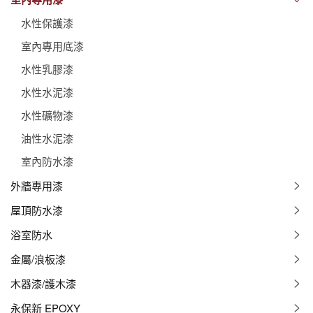
水性保護漆
室內專用底漆
水性乳膠漆
水性水泥漆
水性礦物漆
油性水泥漆
室內防水漆
外牆專用漆
屋頂防水漆
浴室防水
金屬/浪板漆
木器漆/護木漆
永保新 EPOXY