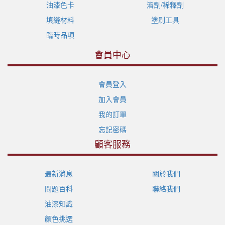
油漆色卡
溶劑/稀釋劑
填縫材料
塗刷工具
臨時品項
會員中心
會員登入
加入會員
我的訂單
忘記密碼
顧客服務
最新消息
關於我們
問題百科
聯絡我們
油漆知識
顏色挑選