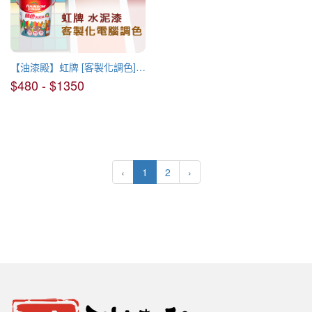
【油漆殿】虹牌 [客製化調色] 水性水泥漆(平光)
$480 - $1350
‹
1
2
›