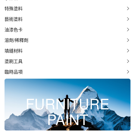
特殊塗料
藝術塗料
油漆色卡
溶劑/稀釋劑
填縫材料
塗刷工具
臨時品項
FURNITURE
PAINT