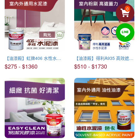
0
【油漆殿】虹牌406 水性水泥漆(有光)
【油漆殿】得利A935 高效遮蓋水性水泥漆(平光)
$275 - $1360
$510 - $1730