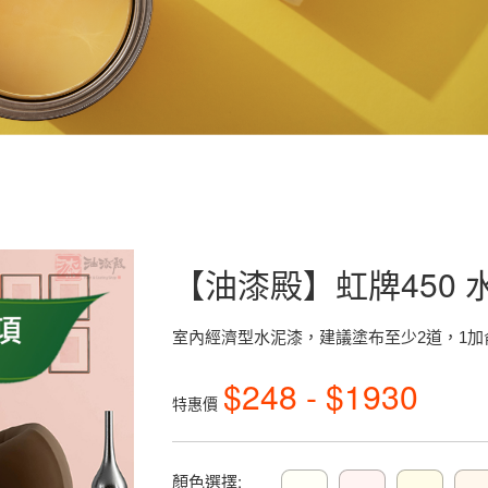
【油漆殿】虹牌450 
室內經濟型水泥漆，建議塗布至少2道，1加侖
$248 - $1930
特惠價
顏色選擇: