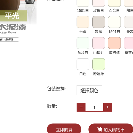
1501白
玫瑰白
百合白
陶
米黃
霧鄉
1501白
豪
藍玲白
山櫻紅
陶桔橘
薰衣
白色
舒達綠
包裝選擇:
選擇顏色
–
+
數量:
立即購買
加入購物車