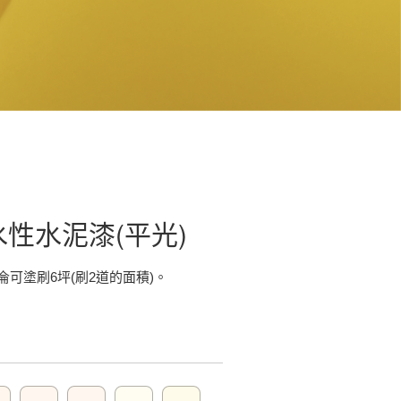
水性水泥漆(平光)
可塗刷6坪(刷2道的面積)。