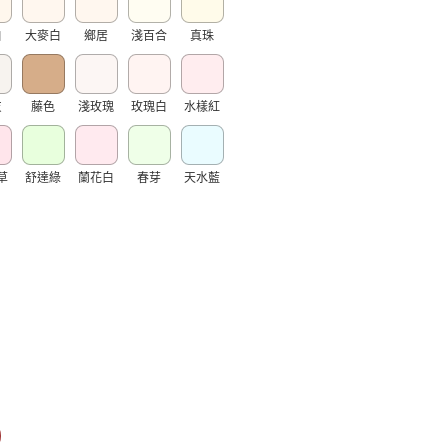
白
大麥白
鄉居
淺百合
真珠
灰
藤色
淺玫瑰
玫瑰白
水樣紅
草
舒達綠
蘭花白
春芽
天水藍