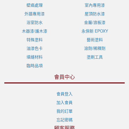
壁癌處理
室內專用漆
外牆專用漆
屋頂防水漆
浴室防水
金屬/浪板漆
木器漆/護木漆
永保新 EPOXY
特殊塗料
藝術塗料
油漆色卡
溶劑/稀釋劑
填縫材料
塗刷工具
臨時品項
會員中心
會員登入
加入會員
我的訂單
忘記密碼
顧客服務