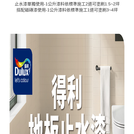
止水漆單獨使用-1公升漆料依標準施工2道可塗刷1.5~2坪
搭配磁磚漆使用-1公升漆料依標準施工1道可塗刷3~4坪