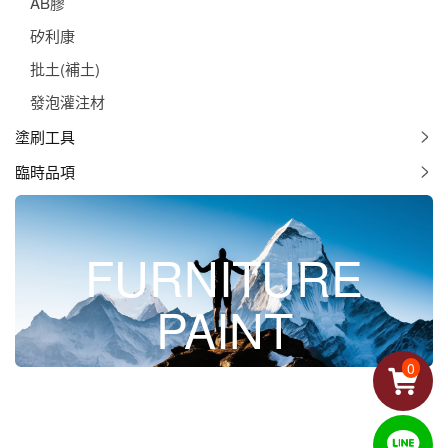
AB膠
矽利康
批土(補土)
發泡灌注材
塗刷工具
臨時品項
FURNITURE
PAINT
0
發泡灌注材