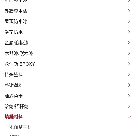
外牆專用漆
屋頂防水漆
浴室防水
金屬/浪板漆
木器漆/護木漆
永保新 EPOXY
特殊塗料
藝術塗料
油漆色卡
溶劑/稀釋劑
填縫材料
地面整平材