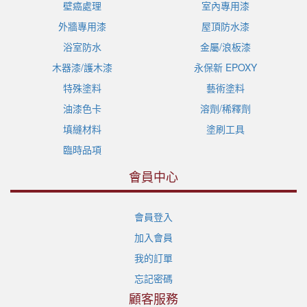
壁癌處理
室內專用漆
外牆專用漆
屋頂防水漆
浴室防水
金屬/浪板漆
木器漆/護木漆
永保新 EPOXY
特殊塗料
藝術塗料
油漆色卡
溶劑/稀釋劑
填縫材料
塗刷工具
臨時品項
會員中心
會員登入
加入會員
我的訂單
忘記密碼
顧客服務