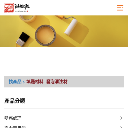
找產品 >
填縫材料
-發泡灌注材
產品分類
壁癌處理
室內專用漆