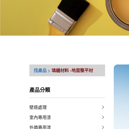
找產品 >
填縫材料
-地面整平材
產品分類
壁癌處理
室內專用漆
外牆專用漆