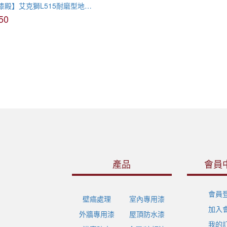
【油漆殿】艾克獅L515耐磨型地面整平材(樹脂砂漿組)
50
產品
會員
會員
壁癌處理
室內專用漆
加入
外牆專用漆
屋頂防水漆
我的