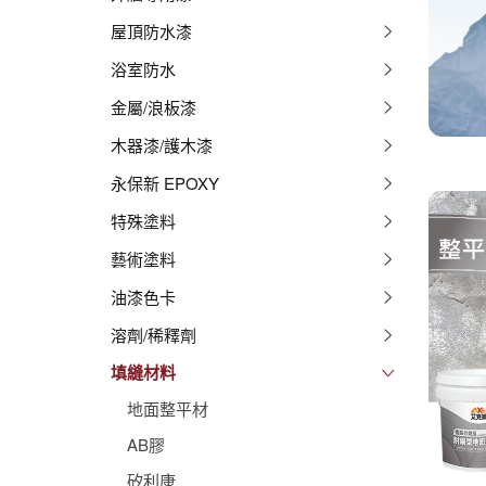
屋頂防水漆
浴室防水
金屬/浪板漆
木器漆/護木漆
永保新 EPOXY
特殊塗料
藝術塗料
油漆色卡
溶劑/稀釋劑
填縫材料
地面整平材
AB膠
矽利康