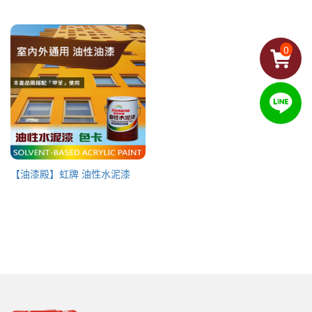
油性水泥漆
0
【油漆殿】虹牌 油性水泥漆