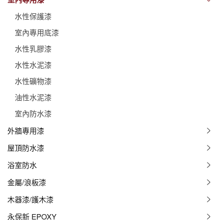
水性保護漆
室內專用底漆
水性乳膠漆
水性水泥漆
水性礦物漆
油性水泥漆
室內防水漆
外牆專用漆
屋頂防水漆
浴室防水
金屬/浪板漆
木器漆/護木漆
永保新 EPOXY