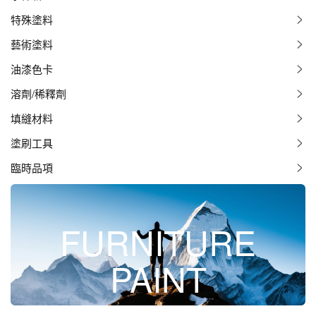
特殊塗料
藝術塗料
油漆色卡
溶劑/稀釋劑
填縫材料
塗刷工具
臨時品項
FURNITURE
PAINT