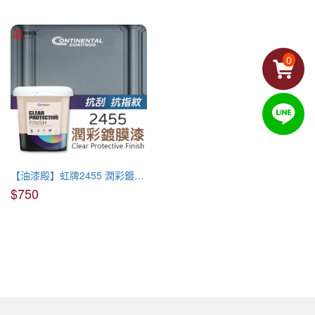
水性保護漆
0
【油漆殿】虹牌2455 潤彩鍍膜漆(1公升裝)
$750