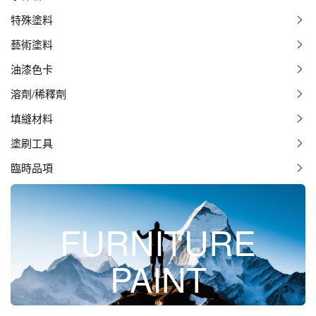
特殊塗料
藝術塗料
油漆色卡
溶劑/稀釋劑
填縫材料
塗刷工具
臨時品項
FURNITURE
PAINT