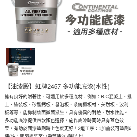
【油漆殿】虹牌2457 多功能底漆(水性)
擁有良好的附著性，可適用於多種底材，例如：R.C混凝土、批
土、塗裝板、矽酸鈣板、發泡板、系統櫃板材、美耐板、波利
板等等，能抑制牆面黴菌滋生，具有優異的耐鹼、耐水性能。
多功能底漆提供四款顏色選擇，施作底漆時同時具有蓋色效
果，有助於面漆塗刷時上色度更好！2道工序：1加侖裝可塗刷6
坪(註：間隔塗裝至少需等待3小時以上)