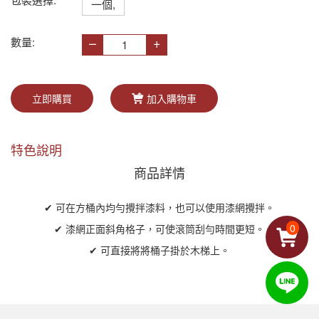
一個,
–
+
數量:
立即購買
加入購物車
特色說明
商品詳情
✔ 可在方桶內均勻攪拌漆料，也可以使用漆網攪拌。
0
✔ 漆網正面斜角格子，可使滾筒刮勻時間更短。
✔ 可直接將將桶子掛於木梯上。