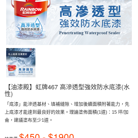
【油漆殿】虹牌467 高滲透型強效防水底漆(水
性)
「底漆」能滲透基材、填補縫隙、增加後續面積附著能力，先
上底漆才能達到最良好的效果。理論塗佈面積(1道)：15 坪/加
侖，建議塗布至少1道。
$450 - $1900