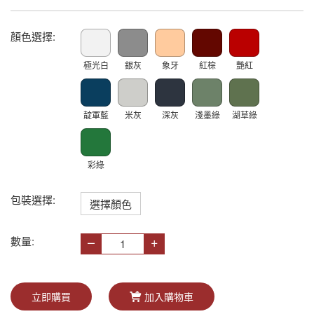
顏色選擇:
極光白
銀灰
象牙
紅棕
艷紅
靛軍藍
米灰
深灰
淺墨綠
湖草綠
彩綠
包裝選擇:
選擇顏色
–
+
數量:
立即購買
加入購物車