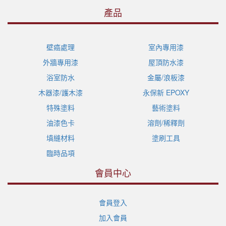
產品
壁癌處理
室內專用漆
外牆專用漆
屋頂防水漆
浴室防水
金屬/浪板漆
木器漆/護木漆
永保新 EPOXY
特殊塗料
藝術塗料
油漆色卡
溶劑/稀釋劑
填縫材料
塗刷工具
臨時品項
會員中心
會員登入
加入會員