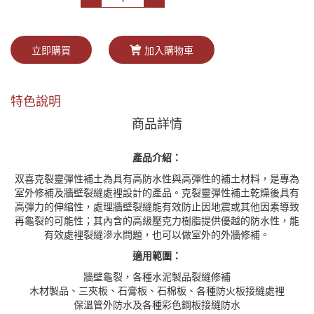
立即購買
加入購物車
特色說明
商品詳情
產品介紹：
双喜克裂靈彈性補土為具有高防水性與高彈性的補土材料，是專為
室外修補及牆壁裂縫處裡設計的產品。克裂靈彈性補土乾燥後具有
高彈力的伸縮性，處理牆壁裂縫能有效防止因地震或其他因素導致
再龜裂的可能性；其內含的高級壓克力樹脂提供優越的防水性，能
有效處裡裂縫滲水問題，也可以做室外的外牆修補。
適用範圍：
牆壁龜裂，各種水泥製品裂縫修補
木材製品、三夾板、石膏板、石棉板、各種防火板接縫處裡
保溫管外防水及各種彩色鋼板接縫防水