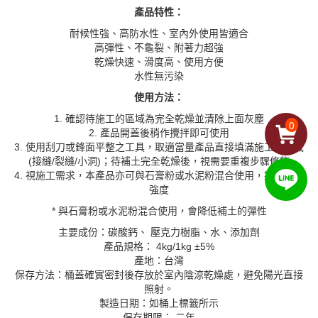
產品特性：
耐候性強、高防水性、室內外使用皆適合
高彈性、不龜裂、附著力超強
乾燥快速、滑度高、使用方便
水性無污染
使用方法：
1. 確認待施工的區域為完全乾燥並清除上面灰塵
0
2. 產品開蓋後稍作攪拌即可使用
3. 使用刮刀或鋒面平整之工具，取適當量產品直接填滿施工之區域
(接縫/裂縫/小洞)；待補土完全乾燥後，視需要重複步驟修飾
4. 視施工需求，本產品亦可與石膏粉或水泥粉混合使用，提升補土
強度
* 與石膏粉或水泥粉混合使用，會降低補土的彈性
主要成份：碳酸鈣、 壓克力樹脂、水、添加劑
產品規格： 4kg/1kg ±5%
產地：台灣
保存方法：桶蓋確實密封後存放於室內陰涼乾燥處，避免陽光直接
照射。
製造日期：如桶上標籤所示
保存期限： 二年