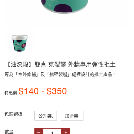
【油漆殿】雙喜 克裂靈 外牆專用彈性批土
專為「室外修補」及「牆壁裂縫」處裡設計的批土產品。
$140 - $350
特惠價
包裝選擇:
公升裝,
加侖裝,
–
+
數量: