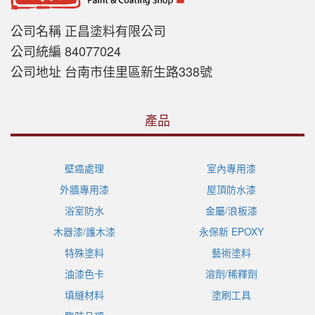
公司名稱 正昌塗料有限公司
公司統編 84077024
公司地址 台南市佳里區新生路338號
產品
壁癌處理
室內專用漆
外牆專用漆
屋頂防水漆
浴室防水
金屬/浪板漆
木器漆/護木漆
永保新 EPOXY
特殊塗料
藝術塗料
油漆色卡
溶劑/稀釋劑
填縫材料
塗刷工具