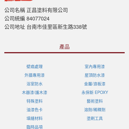
公司名稱 正昌塗料有限公司
公司統編 84077024
公司地址 台南市佳里區新生路338號
產品
壁癌處理
室內專用漆
外牆專用漆
屋頂防水漆
浴室防水
金屬/浪板漆
木器漆/護木漆
永保新 EPOXY
特殊塗料
藝術塗料
油漆色卡
溶劑/稀釋劑
填縫材料
塗刷工具
臨時品項