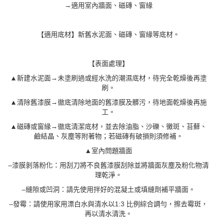
→適用室內牆面、磁磚、窗緣
【適用底材】新舊水泥面、磁磚、窗緣等底材。
【表面處理】
▲新建水泥面→未塗刷過或經水洗的潮濕底材，待完全乾燥後再塗
刷。
▲清除舊漆膜→徹底清除地面的舊漆膜及髒污，待地面乾燥後再施
工。
▲磁磚或窗緣→徹底清潔底材，並去除油脂、沙礫、黴斑、苔蘚、
鹼結晶、灰塵等附著物；若磁磚有破損則須修補。
▲室內問題牆面
–漆膜剝落粉化：用刮刀將不良舊漆膜刮除並將牆面灰塵及粉化物清
理乾淨。
–縫隙或凹洞：請先使用拌好的混凝土或填縫劑補平牆面。
–發霉：請使用家用漂白水與清水以1:3 比例綜合調勻，擦去霉斑，
再以清水清洗。