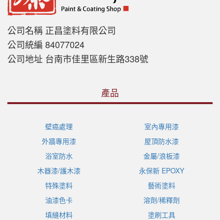
公司名稱 正昌塗料有限公司
公司統編 84077024
公司地址 台南市佳里區新生路338號
產品
壁癌處理
室內專用漆
外牆專用漆
屋頂防水漆
浴室防水
金屬/浪板漆
木器漆/護木漆
永保新 EPOXY
特殊塗料
藝術塗料
油漆色卡
溶劑/稀釋劑
填縫材料
塗刷工具