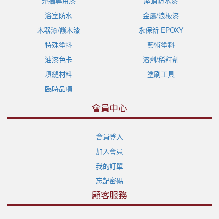
外牆專用漆
屋頂防水漆
浴室防水
金屬/浪板漆
木器漆/護木漆
永保新 EPOXY
特殊塗料
藝術塗料
油漆色卡
溶劑/稀釋劑
填縫材料
塗刷工具
臨時品項
會員中心
會員登入
加入會員
我的訂單
忘記密碼
顧客服務