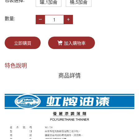
罐,1加侖
桶,5加侖
–
+
數量:
立即購買
加入購物車
特色說明
商品詳情