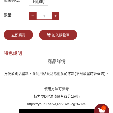
1個,9吋
–
+
數量:
立即購買
加入購物車
特色說明
商品詳情
方便滾刷沾塗料，並利用格紋刮除過多的漆料(不然滾塗時會垂流)。
使用方法可參考
特力屋DIY油漆影片(2分15秒)
https://youtu.be/wQ-9VDAt2cg?t=135
0