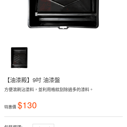
【油漆殿】9吋 油漆盤
方便滾刷沾塗料，並利用格紋刮除過多的漆料。
$130
特惠價
包裝選擇: