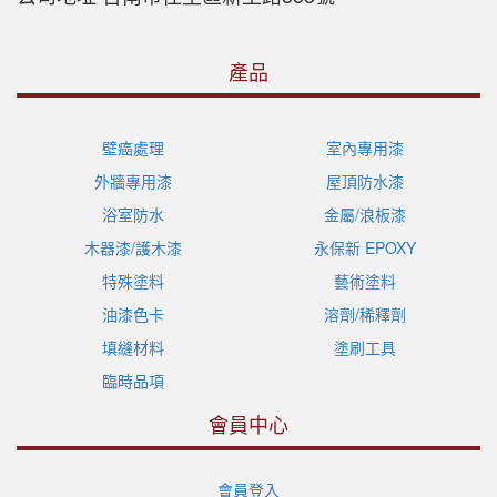
產品
壁癌處理
室內專用漆
外牆專用漆
屋頂防水漆
浴室防水
金屬/浪板漆
木器漆/護木漆
永保新 EPOXY
特殊塗料
藝術塗料
油漆色卡
溶劑/稀釋劑
填縫材料
塗刷工具
臨時品項
會員中心
會員登入