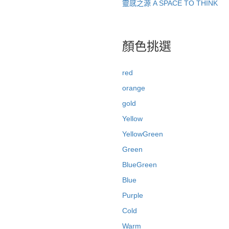
靈感之源 A SPACE TO THINK
顏色挑選
red
orange
gold
Yellow
YellowGreen
Green
BlueGreen
Blue
Purple
Cold
Warm