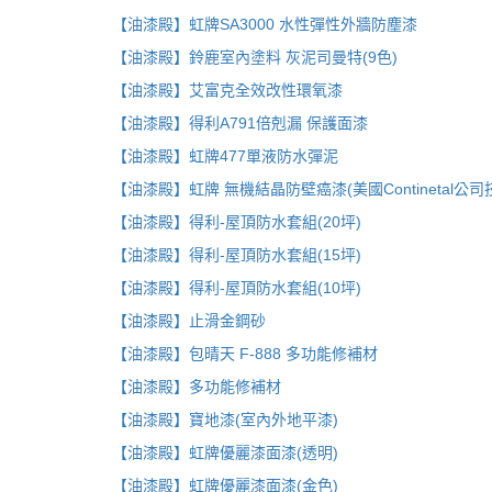
【油漆殿】虹牌SA3000 水性彈性外牆防塵漆
【油漆殿】鈴鹿室內塗料 灰泥司曼特(9色)
【油漆殿】艾富克全效改性環氧漆
【油漆殿】得利A791倍剋漏 保護面漆
【油漆殿】虹牌477單液防水彈泥
【油漆殿】虹牌 無機結晶防壁癌漆(美國Continetal公司
【油漆殿】得利-屋頂防水套組(20坪)
【油漆殿】得利-屋頂防水套組(15坪)
【油漆殿】得利-屋頂防水套組(10坪)
【油漆殿】止滑金鋼砂
【油漆殿】包晴天 F-888 多功能修補材
【油漆殿】多功能修補材
【油漆殿】寶地漆(室內外地平漆)
【油漆殿】虹牌優麗漆面漆(透明)
【油漆殿】虹牌優麗漆面漆(金色)