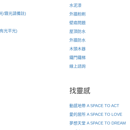
水泥漆
光/霧光請備註)
外牆粉刷
壁癌問題
註有光平光)
屋頂防水
外牆防水
木頭木器
鐵門鐵梯
線上諮詢
找靈感
動感地帶 A SPACE TO ACT
愛的居所 A SPACE TO LOVE
夢想天堂 A SPACE TO DREAM